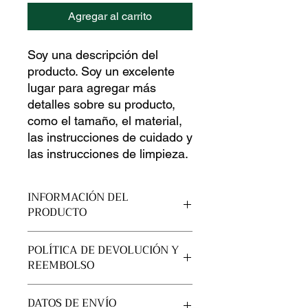
Agregar al carrito
Soy una descripción del 
producto. Soy un excelente 
lugar para agregar más 
detalles sobre su producto, 
como el tamaño, el material, 
las instrucciones de cuidado y 
las instrucciones de limpieza.
INFORMACIÓN DEL
PRODUCTO
Soy un detalle de producto. Soy un
POLÍTICA DE DEVOLUCIÓN Y
excelente lugar para agregar más
REEMBOLSO
información sobre su producto, como
el tamaño, el material, el cuidado y
Soy una política de devolución y
las instrucciones de limpieza. Este
DATOS DE ENVÍO
reembolso. Soy un gran lugar para