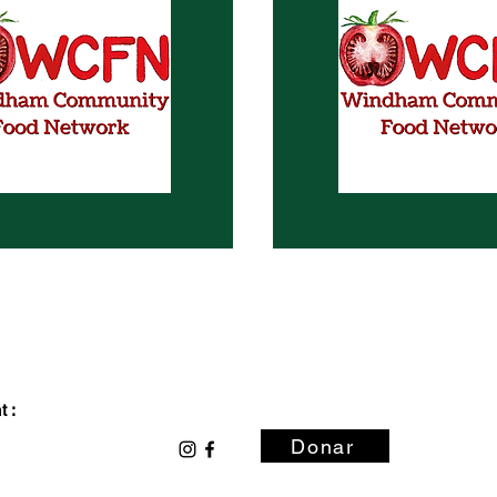
 :
Donar