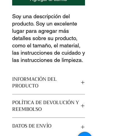
Soy una descripción del 
producto. Soy un excelente 
lugar para agregar más 
detalles sobre su producto, 
como el tamaño, el material, 
las instrucciones de cuidado y 
las instrucciones de limpieza.
INFORMACIÓN DEL
PRODUCTO
Soy un detalle de producto. Soy un
POLÍTICA DE DEVOLUCIÓN Y
excelente lugar para agregar más
REEMBOLSO
información sobre su producto, como
el tamaño, el material, el cuidado y
Soy una política de devolución y
las instrucciones de limpieza. Este
DATOS DE ENVÍO
reembolso. Soy un gran lugar para
también es un gran espacio para
informar a sus clientes qué hacer en
escribir qué hace que este producto