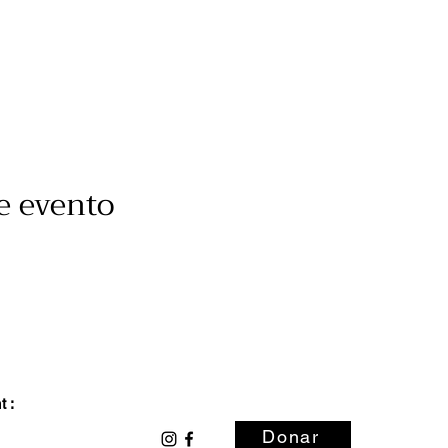
e evento
 :
Donar