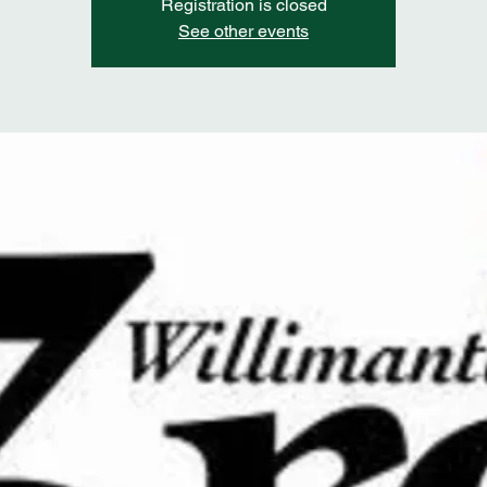
Registration is closed
See other events