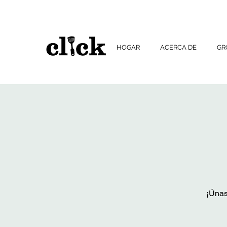
HOGAR
ACERCA DE
G
¡Únas