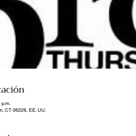
cación
 p.m.
m, CT 06226, EE. UU.